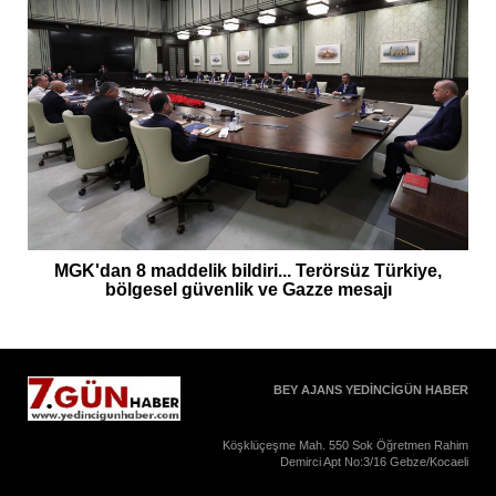
MGK'dan 8 maddelik bildiri... Terörsüz Türkiye,
bölgesel güvenlik ve Gazze mesajı
BEY AJANS YEDİNCİGÜN HABER
Köşklüçeşme Mah. 550 Sok Öğretmen Rahim
Demirci Apt No:3/16 Gebze/Kocaeli