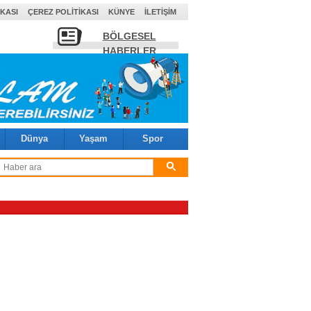
IKASI
ÇEREZ POLITIKASI
KÜNYE
İLETIŞIM
BÖLGESEL
HABERLER
Dünya
Yaşam
Spor