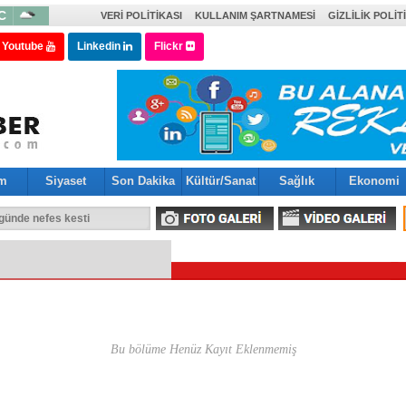
C
VERI POLITIKASI
KULLANIM ŞARTNAMESI
GIZLILIK POLIT
Youtube
Linkedin
Flickr
im
Siyaset
Son Dakika
Kültür/Sanat
Sağlık
Ekonomi
 günde nefes kesti
Bu bölüme Henüz Kayıt Eklenmemiş