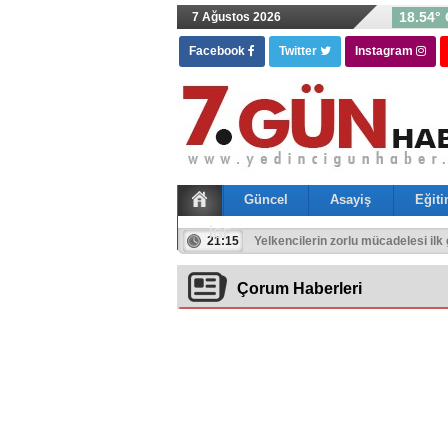
18.54° 
7 Ağustos 2026
Facebook
Twitter
Instagram
Güncel
Asayiş
Eğit
İGF
21:15
Yelkencilerin zorlu mücadelesi ilk
Çorum Haberleri