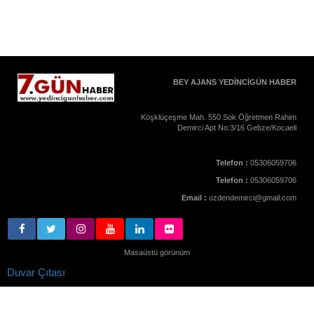
BEY AJANS YEDİNCİGÜN HABER
Köşklüçeşme Mah. 550 Sok Öğretmen Rahim
Demirci Apt No:3/16 Gebze/Kocaeli
Telefon :
05306059706
Telefon :
05306059706
Email :
ozdendemirci@gmail.com
Masaüstü görünüm
Duvar Çıtası