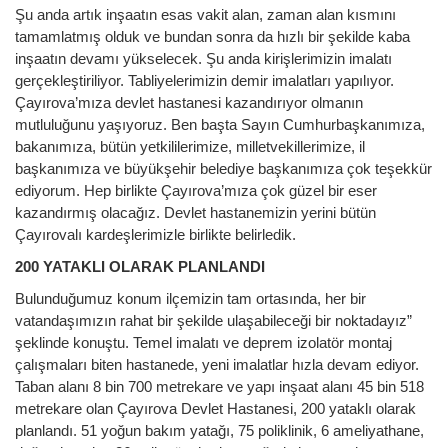
Şu anda artık inşaatın esas vakit alan, zaman alan kısmını
tamamlatmış olduk ve bundan sonra da hızlı bir şekilde kaba
inşaatın devamı yükselecek. Şu anda kirişlerimizin imalatı
gerçekleştiriliyor. Tabliyelerimizin demir imalatları yapılıyor.
Çayırova’mıza devlet hastanesi kazandırıyor olmanın
mutluluğunu yaşıyoruz. Ben başta Sayın Cumhurbaşkanımıza,
bakanımıza, bütün yetkililerimize, milletvekillerimize, il
başkanımıza ve büyükşehir belediye başkanımıza çok teşekkür
ediyorum. Hep birlikte Çayırova’mıza çok güzel bir eser
kazandırmış olacağız. Devlet hastanemizin yerini bütün
Çayırovalı kardeşlerimizle birlikte belirledik.
200 YATAKLI OLARAK PLANLANDI
Bulunduğumuz konum ilçemizin tam ortasında, her bir
vatandaşımızın rahat bir şekilde ulaşabileceği bir noktadayız”
şeklinde konuştu. Temel imalatı ve deprem izolatör montaj
çalışmaları biten hastanede, yeni imalatlar hızla devam ediyor.
Taban alanı 8 bin 700 metrekare ve yapı inşaat alanı 45 bin 518
metrekare olan Çayırova Devlet Hastanesi, 200 yataklı olarak
planlandı. 51 yoğun bakım yatağı, 75 poliklinik, 6 ameliyathane,