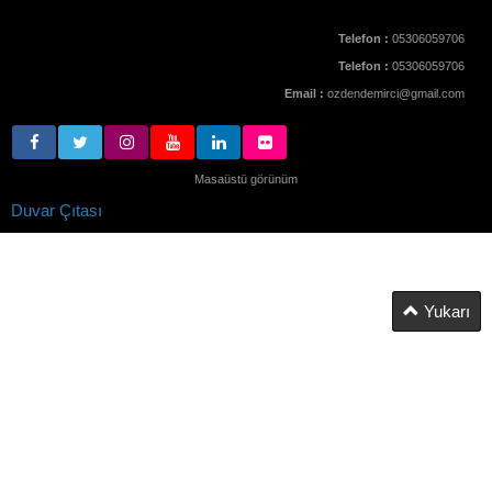
Telefon :
05306059706
Telefon :
05306059706
Email :
ozdendemirci@gmail.com
Masaüstü görünüm
Duvar Çıtası
Yukarı