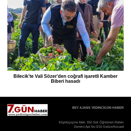
Bilecik'te Vali Sözer'den coğrafi işaretli Kamber
Biberi hasadı
BEY AJANS YEDİNCİGÜN HABER
Köşklüçeşme Mah. 550 Sok Öğretmen Rahim
Demirci Apt No:3/16 Gebze/Kocaeli