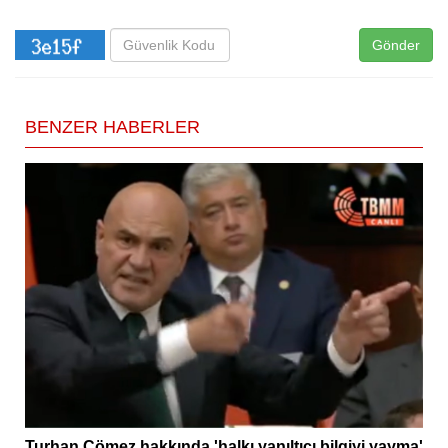
Gönder
BENZER HABERLER
Turhan Çömez hakkında 'halkı yanıltıcı bilgiyi yayma'