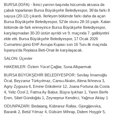
BURSA (İGFA) - İkinci yarının başında hücumda aksasa da
çabuk toparlanan Bursa Büyükşehir Belediyespor, 36’da farkı 8
sayıya (20-12) çıkardı. İlerleyen bölümde farkı daha da açan
Bursa Büyükşehir Belediyespor, 52’de skoru 28-16 yaptı. Kalan
bölümde de fark erimeyince Bursa Büyükşehir Belediyespor,
karşılaşmadan 30-20 üstün ayrıldı ve 9. maçında 7. galibiyetini
elde etti. Bursa Büyükşehir Belediyespor, 17 Ocak 2026
Cumartesi günü EHF Avrupa Kupası son 16 Turu ilk maçında
İspanya’da Replasa Beti-Onat ile karşılaşacak.
SALON: Üçevler
HAKEMLER: Özlem Yücel Çağlar, Suna Altıparmak
BURSA BÜYÜKŞEHİR BELEDİYESPOR: Sevilay İmamoğlu
Öcal, Beyzanur Türkyılmaz, Cansu Akalın, Alena Ikhneva 3,
Agny Zygoura 6, Emine Gökdemir 12, Joana Fortuna da Costa
4, Yeliz Özel 2, Fatma Ay Babur, Büşra Işıkhan 1, Yaren Berfe
Eren, Sibel Gündoğdu 1, Zeynepnur Kendirci, Yağmur Aktay 1
ODUNPAZARI: Bedaiang, Kübranur Rallas, Gjorgjijevska,
Baranik 2, Betül Yılmaz 4, Gülsüm Mihrap, Didem Hoşgör 5,