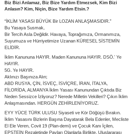
Biz Bizi Anlamaz, Biz Bize Yardım Etmezsek, Kim Bizi
Anlasın? Kim, Niçin, Bize Yardım Etsin.?
“İKLİM YASASI BÜYÜK Bir LOZAN ANLAŞMASIDIR.”
Bu Yasaya Susmak,
Bir Tercih Asla Değildir. Havaya, Toprağımıza, Ormanımıza,
Suyumuza ve Hürriyetimize Uzanan KÜRESEL SİSTEMİN
ELİDİR.
İklim Kanununa HAYIR. Maden Kanununa HAYIR. DSÖ.' Ye
HAYIR.
5G. Ye HAYIR.
Aklınızı Başınıza Alın;
ABD RUSYA, ÇİN, İSVEÇ, İSVİÇRE, İRAN, İTALYA,
FİLORİDA, ALMANYA İklim Yasası Kanunundan Çıktıda Biz
Neden Sessizce İzliyoruz? Nerede Milletin Vekilleri? Çıkın İklim
Anlaşmasından. HERGÜN ZEHİRLENİYORUZ.
EYY YÜCE TÜRK ULUSU Siyaseti ve Kör Döğüşü Bırakın.
İklim Yasasını Bizlerin Başına Dayatarak Bela Edenler, Mecliste
El Ele Veren, Covit 19 (Plan-demi) ve Çocuk Kanı İçilen,
EPSTEİN Rezaletinde Payları Olanlarla Birlikte, Uluslararası