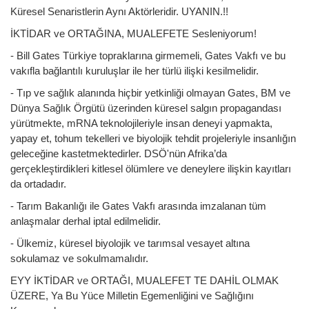
Küresel Senaristlerin Aynı Aktörleridir. UYANIN.!!
İKTİDAR ve ORTAĞINA, MUALEFETE Sesleniyorum!
- Bill Gates Türkiye topraklarına girmemeli, Gates Vakfı ve bu
vakıfla bağlantılı kuruluşlar ile her türlü ilişki kesilmelidir.
- Tıp ve sağlık alanında hiçbir yetkinliği olmayan Gates, BM ve
Dünya Sağlık Örgütü üzerinden küresel salgın propagandası
yürütmekte, mRNA teknolojileriyle insan deneyi yapmakta,
yapay et, tohum tekelleri ve biyolojik tehdit projeleriyle insanlığın
geleceğine kastetmektedirler. DSÖ'nün Afrika’da
gerçekleştirdikleri kitlesel ölümlere ve deneylere ilişkin kayıtları
da ortadadır.
- Tarım Bakanlığı ile Gates Vakfı arasında imzalanan tüm
anlaşmalar derhal iptal edilmelidir.
- Ülkemiz, küresel biyolojik ve tarımsal vesayet altına
sokulamaz ve sokulmamalıdır.
EYY İKTİDAR ve ORTAĞI, MUALEFET TE DAHİL OLMAK
ÜZERE, Ya Bu Yüce Milletin Egemenliğini ve Sağlığını