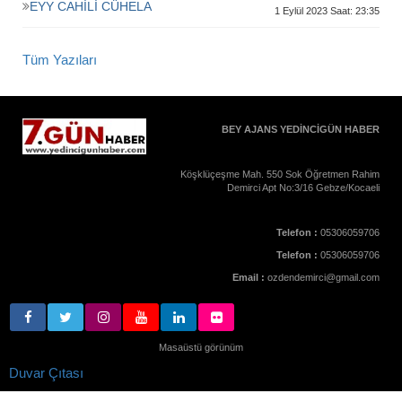
EYY CAHİLİ CÜHELA
1 Eylül 2023 Saat: 23:35
Tüm Yazıları
BEY AJANS YEDİNCİGÜN HABER
Köşklüçeşme Mah. 550 Sok Öğretmen Rahim
Demirci Apt No:3/16 Gebze/Kocaeli
Telefon :
05306059706
Telefon :
05306059706
Email :
ozdendemirci@gmail.com
Masaüstü görünüm
Duvar Çıtası