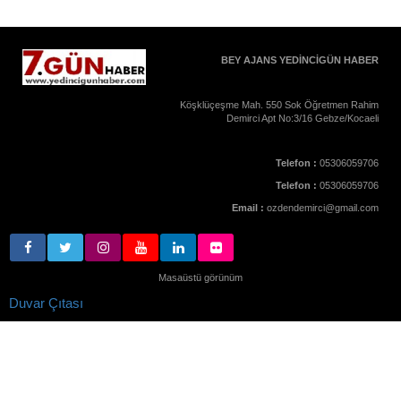
BEY AJANS YEDİNCİGÜN HABER
Köşklüçeşme Mah. 550 Sok Öğretmen Rahim
Demirci Apt No:3/16 Gebze/Kocaeli
Telefon :
05306059706
Telefon :
05306059706
Email :
ozdendemirci@gmail.com
Masaüstü görünüm
Duvar Çıtası
Yukarı