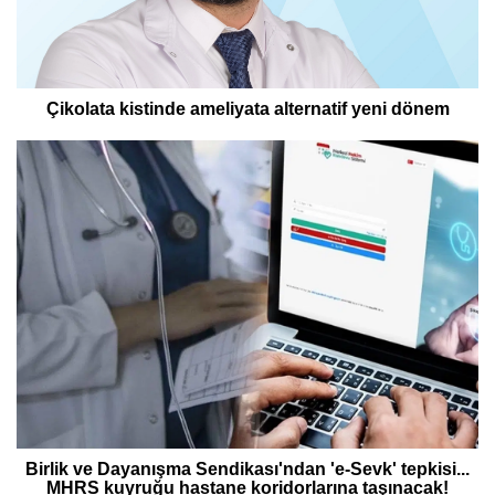
Çikolata kistinde ameliyata alternatif yeni dönem
Birlik ve Dayanışma Sendikası'ndan 'e-Sevk' tepkisi...
MHRS kuyruğu hastane koridorlarına taşınacak!