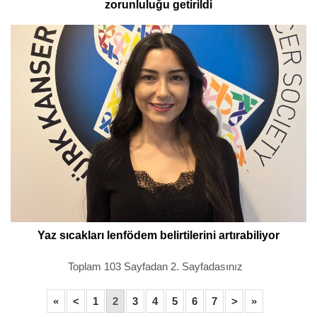
zorunluluğu getirildi
Yaz sıcakları lenfödem belirtilerini artırabiliyor
Toplam 103 Sayfadan 2. Sayfadasınız
«
<
1
2
3
4
5
6
7
>
»