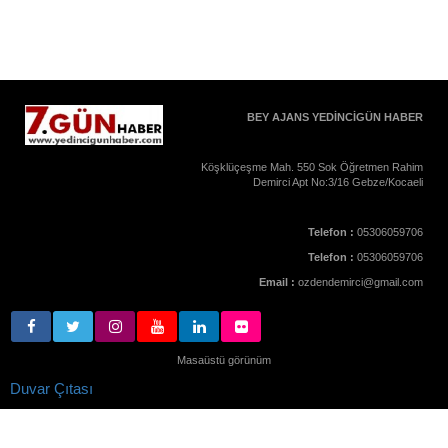
BEY AJANS YEDİNCİGÜN HABER
Köşklüçeşme Mah. 550 Sok Öğretmen Rahim
Demirci Apt No:3/16 Gebze/Kocaeli
Telefon :
05306059706
Telefon :
05306059706
Email :
ozdendemirci@gmail.com
Masaüstü görünüm
Duvar Çıtası